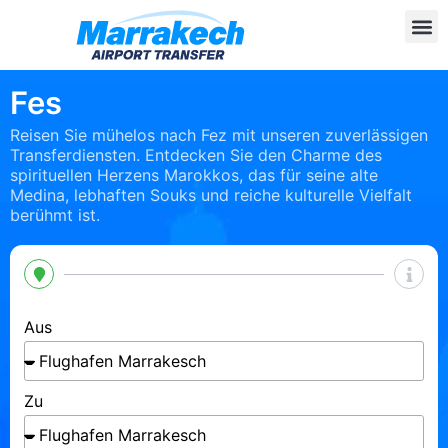
Fes
Reisen Sie mühelos nach Fez mit unseren zuverlässigen
Transferdiensten. Entdecken Sie den Charme des
spirituellen Herzens Marokkos, das für seine alte
Medina, lebhaften Souks und reiche kulturelle Vielfalt
berühmt ist.
Aus
Zu