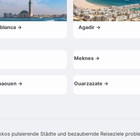
blanca →
Agadir →
Meknes →
haouen →
Ouarzazate →
okkos pulsierende Städte und bezaubernde Reiseziele probl