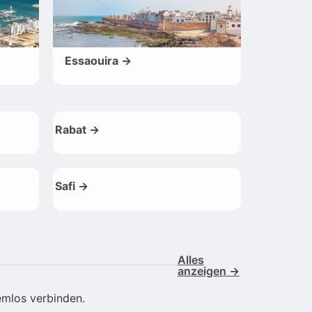
Essaouira →
Rabat →
Safi →
Alles
anzeigen →
emlos verbinden.