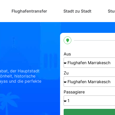
Flughafentransfer
Stadt zu Stadt
Stu
Aus
abat, der Hauptstadt
Zu
önheit, historische
yas und die perfekte
Passagiere