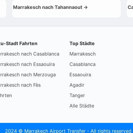
Marrakesch nach Tahannaout →
Ca
zu-Stadt Fahrten
Top Städte
rrakesch nach Casablanca
Marrakesch
rrakesch nach Essaouira
Casablanca
rrakesch nach Merzouga
Essaouira
rrakesch nach Fès
Agadir
hrten
Tanger
Alle Städte
2024 © Marrakech Airport Transfer - All rights reserved