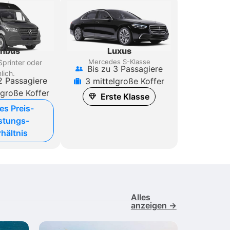
Luxus
inbus
Mercedes S-Klasse
printer
oder
Bis zu 3 Passagiere
lich.
2 Passagiere
3 mittelgroße Koffer
lgroße Koffer
Erste Klasse
es Preis-
stungs-
hältnis
Alles
anzeigen →