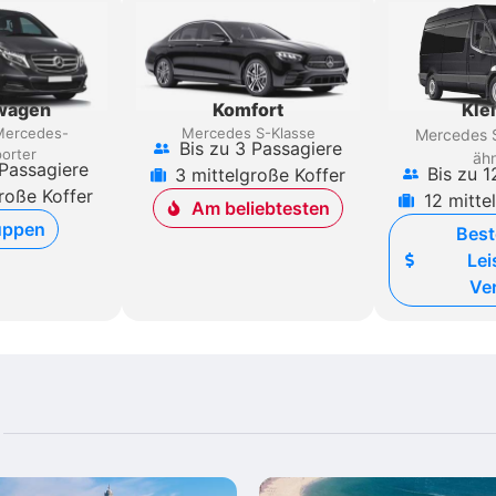
rwagen
Komfort
Kle
Mercedes-
Mercedes S-Klasse
Mercedes S
Bis zu 3 Passagiere
orter
ähn
 Passagiere
Bis zu 1
3 mittelgroße Koffer
roße Koffer
12 mitte
Am beliebtesten
uppen
Best
Lei
Ver