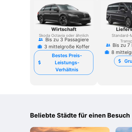
Wirtschaft
Liefe
Skoda Octavia oder ähnlich
Standard-
Bis zu 3 Passagiere
Transp
Bis zu 7
3 mittelgroße Koffer
8 mittelg
Bestes Preis-
Gr
Leistungs-
Verhältnis
Beliebte Städte für einen Besuch