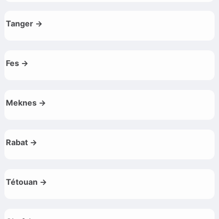
Tanger →
Fes →
Meknes →
Rabat →
Tétouan →