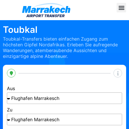
Toubkal
Toubkal-Transfers bieten einfachen Zugang zum
höchsten Gipfel Nordafrikas. Erleben Sie aufregende
Wanderungen, atemberaubende Aussichten und
einzigartige alpine Abenteuer.
Aus
Zu