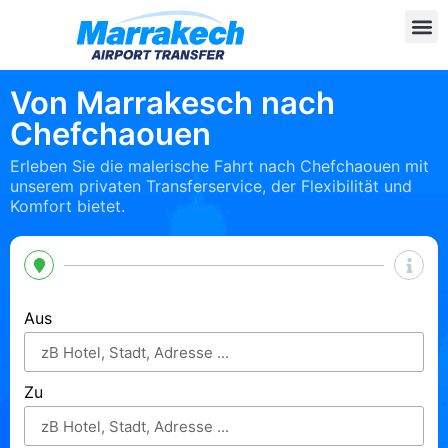
Von Marrakesch nach
Chefchaouen
Erleben Sie die malerische Fahrt nach Chefchaouen mit
unserem privaten Transferservice, der Flexibilität und
Komfort bietet.
Aus
Zu