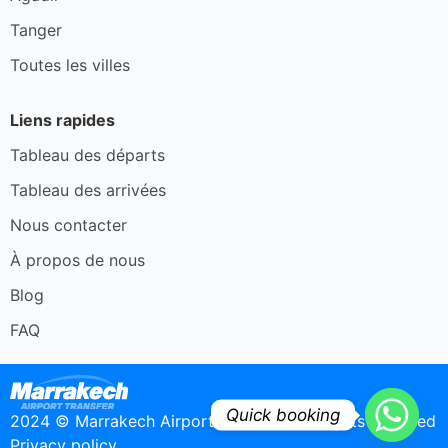
Tanger
Toutes les villes
Liens rapides
Tableau des départs
Tableau des arrivées
Nous contacter
À propos de nous
Blog
FAQ
Quick booking
2024 © Marrakech Airport Transfer - All rights reserved
Privacy policy