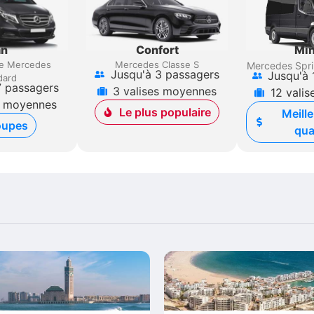
an
Confort
Min
e Mercedes
Mercedes Classe S
Mercedes Spri
Jusqu'à 3 passagers
Jusqu'à 
dard
7 passagers
3 valises moyennes
12 vali
s moyennes
Le plus populaire
Meille
oupes
qua