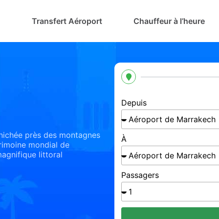
Transfert Aéroport
Chauffeur à l’heure
Depuis
, nichée près des montagnes
À
rimoine mondial de
gnifique littoral
Passagers