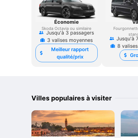
Économie
V
Skoda Octavia ou similaire
Fourgonnett
Jusqu'à 3 passagers
stan
Jusqu'à 
3 valises moyennes
8 valise
Meilleur rapport
Gr
qualité/prix
Villes populaires à visiter