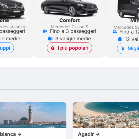
gone
Comfort
Min
des standard
Mercedes Classe S
Mercedes Sp
 passeggeri
Fino a 3 passeggeri
Fino a 1
gie medie
3 valigie medie
12 val
uppi
I più popolari
Migl
blanca →
Agadir →