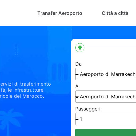
Transfer Aeroporto
Città a città
Da
ervizi di trasferimento
A
tà, le infrastrutture
gricole del Marocco.
Passeggeri