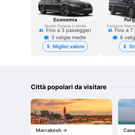
Economia
Fur
Skoda Octavia o simile
Furgone Merce
Fino a 3 passeggeri
Fino a 7
3 valigie medie
8 vali
Miglior valore
Gr
Città popolari da visitare
Marrakesh →
Casa