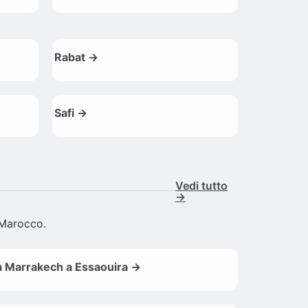
Rabat →
Safi →
Vedi tutto
→
l Marocco.
 Marrakech a Essaouira →