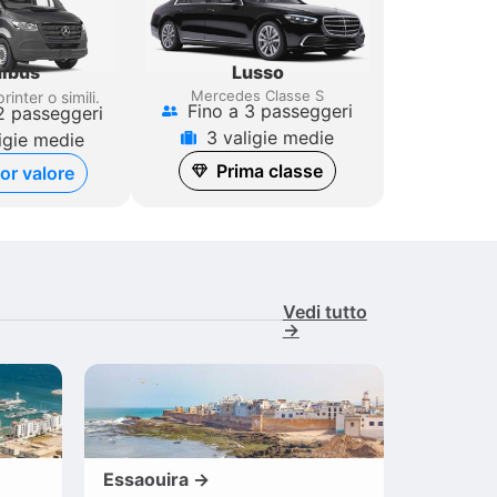
Lusso
ibus
Mercedes Classe S
rinter
o simili.
Fino a 3 passeggeri
2 passeggeri
3 valigie medie
igie medie
Prima classe
ior valore
Vedi tutto
→
Essaouira →