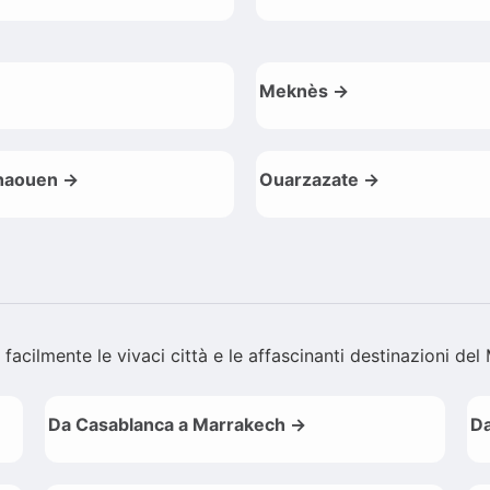
Meknès →
haouen →
Ouarzazate →
 facilmente le vivaci città e le affascinanti destinazioni de
Da Casablanca a Marrakech →
Da