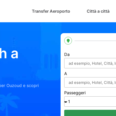
Transfer Aeroporto
Città a città
h a
Da
A
per Ouzoud e scopri
Passeggeri