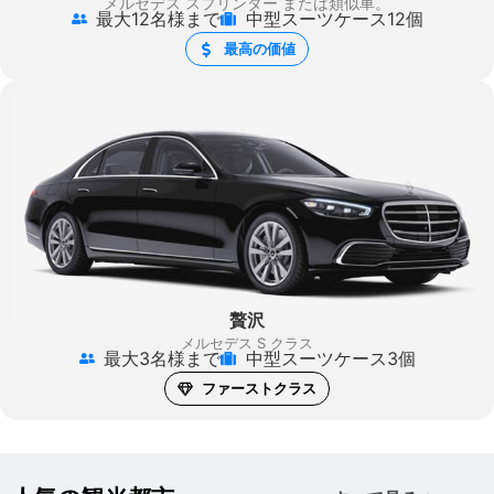
メルセデス スプリンター
または類似車。
最大12名様まで
中型スーツケース12個
最高の価値
贅沢
メルセデス S クラス
最大3名様まで
中型スーツケース3個
ファーストクラス