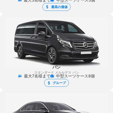
最高の価値
バン
スタンダード メルセデス バン
最大7名様まで
中型スーツケース8個
グループ