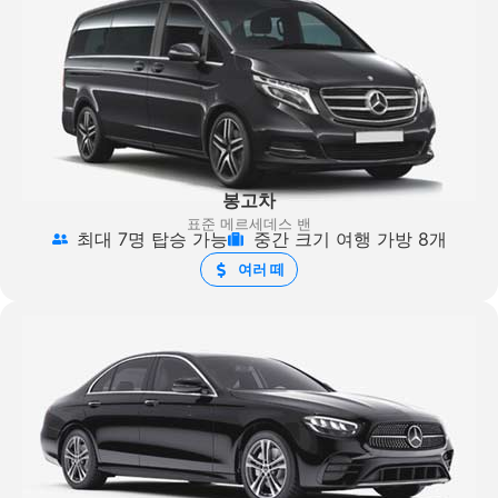
봉고차
표준 메르세데스 밴
최대 7명 탑승 가능
중간 크기 여행 가방 8개
여러 떼