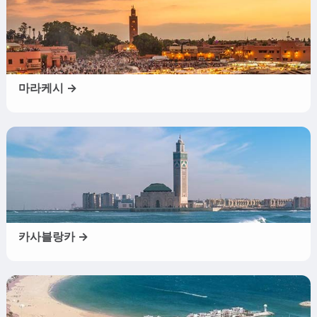
마라케시 →
카사블랑카 →