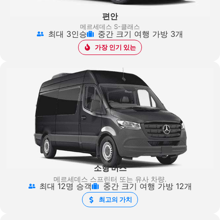
편안
메르세데스 S-클래스
최대 3인승
중간 크기 여행 가방 3개
가장 인기 있는
소형 버스
메르세데스 스프린터
또는 유사 차량.
최대 12명 승객
중간 크기 여행 가방 12개
최고의 가치