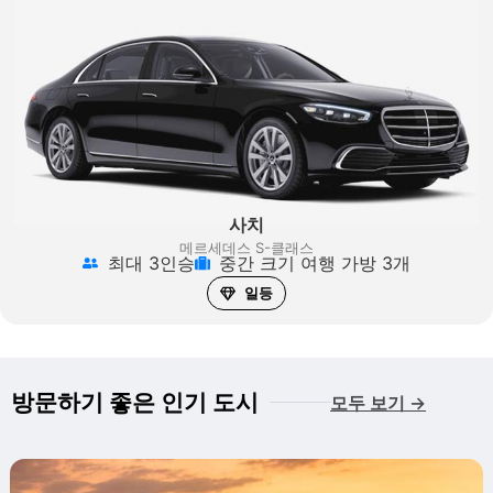
사치
메르세데스 S-클래스
최대 3인승
중간 크기 여행 가방 3개
일등
방문하기 좋은 인기 도시
모두 보기 →