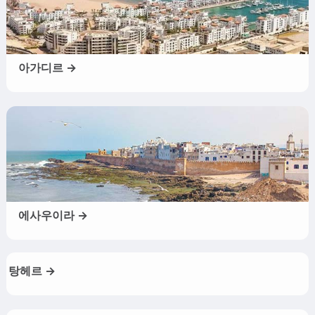
아가디르 →
에사우이라 →
탕헤르 →