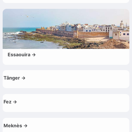
Essaouira →
Tânger →
Fez →
Meknès →