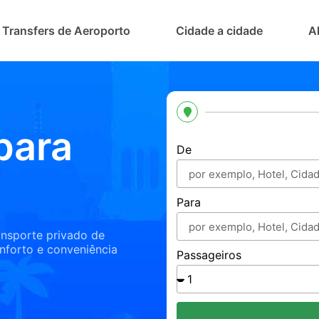
Transfers de Aeroporto
Cidade a cidade
A
para
De
Para
ansporte privado de
nforto e conveniência
Passageiros