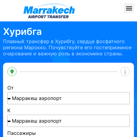
Хурибга
Плавный трансфер в Хурибгу, сердце фосфатного
региона Марокко. Почувствуйте его гостеприимное
очарование и важную роль в экономике страны.
От
К
Пассажиры