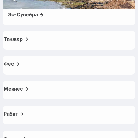
Эс-Сувейра →
Танжер →
Фес →
Мекнес →
Рабат →