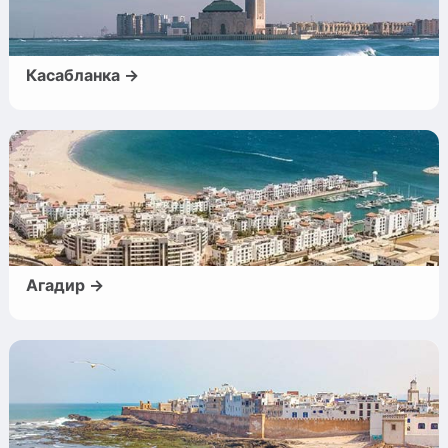
Касабланка →
Агадир →