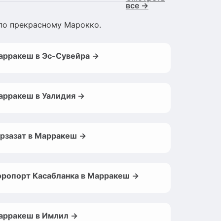
все →
по прекрасному Марокко.
арракеш в Эс-Сувейра →
арракеш в Уалидия →
арзазат в Марракеш →
эропорт Касабланка в Марракеш →
арракеш в Имлил →