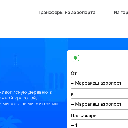
Трансферы из аэропорта
Из го
От
 живописную деревню в
К
ежной красотой,
ыми местными жителями.
Пассажиры