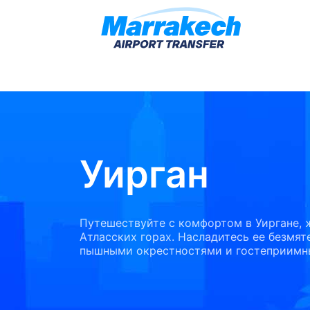
Уирган
Путешествуйте с комфортом в Уиргане,
Атласских горах. Насладитесь ее безмят
пышными окрестностями и гостеприимн