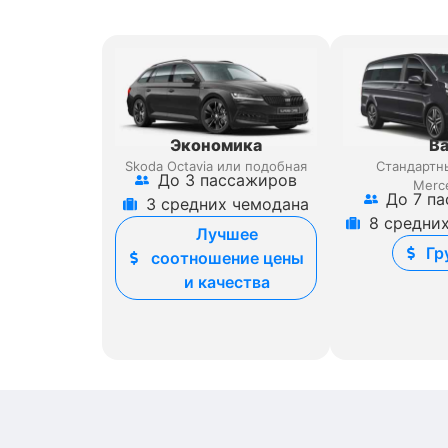
Экономика
В
Skoda Octavia или подобная
Стандартн
До 3 пассажиров
Merc
До 7 п
3 средних чемодана
8 средни
Лучшее
Гр
соотношение цены
и качества