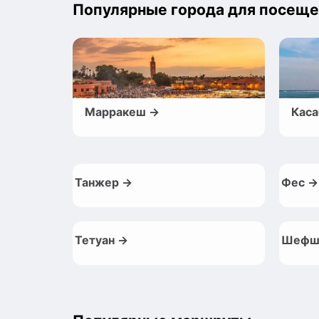
Популярные города для посеще
Марракеш →
Каса
Танжер →
Фес →
Тетуан →
Шефш