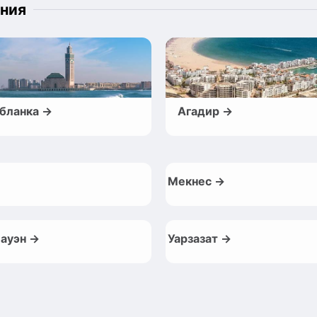
ния
бланка →
Агадир →
Мекнес →
ауэн →
Уарзазат →