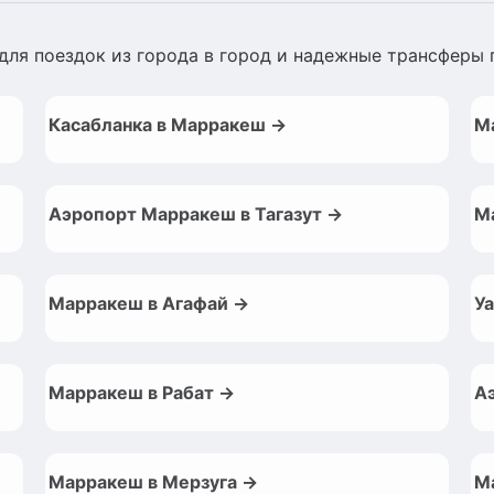
для поездок из города в город и надежные трансферы 
Касабланка в Марракеш →
М
Аэропорт Марракеш в Тагазут →
М
Марракеш в Агафай →
У
Марракеш в Рабат →
А
Марракеш в Мерзуга →
М