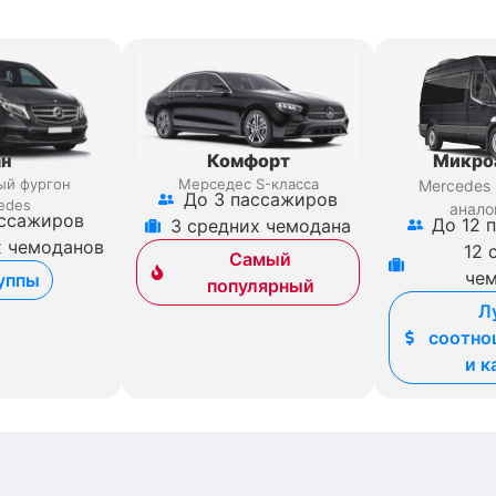
ан
Комфорт
Микро
ый фургон
Мерседес S-класса
Mercedes 
До 3 пассажиров
edes
анало
ассажиров
До 12 
3 средних чемодана
х чемоданов
12 
Самый
че
уппы
популярный
Л
соотно
и к