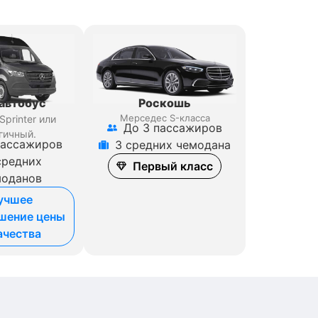
Роскошь
автобус
Мерседес S-класса
Sprinter
или
До 3 пассажиров
гичный.
пассажиров
3 средних чемодана
средних
Первый класс
моданов
учшее
шение цены
ачества