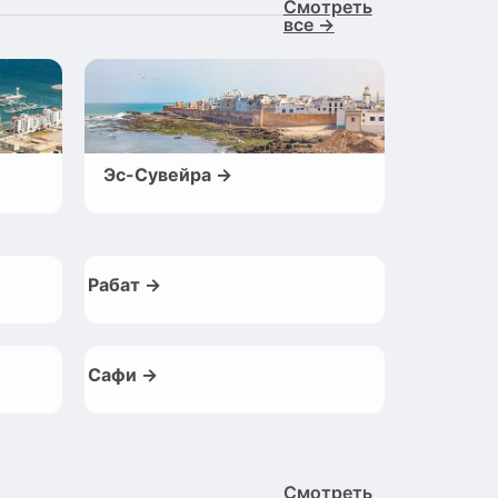
Смотреть
все →
Эс-Сувейра →
Рабат →
Сафи →
Смотреть