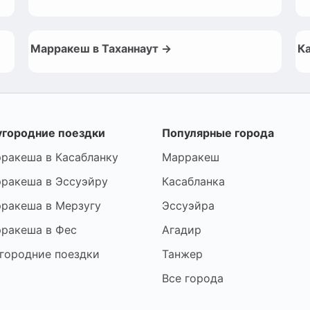
Марракеш в Таханнаут →
К
городние поездки
Популярные города
ракеша в Касабланку
Марракеш
ракеша в Эссуэйру
Касабланка
ракеша в Мерзугу
Эссуэйра
ракеша в Фес
Агадир
городние поездки
Танжер
Все города