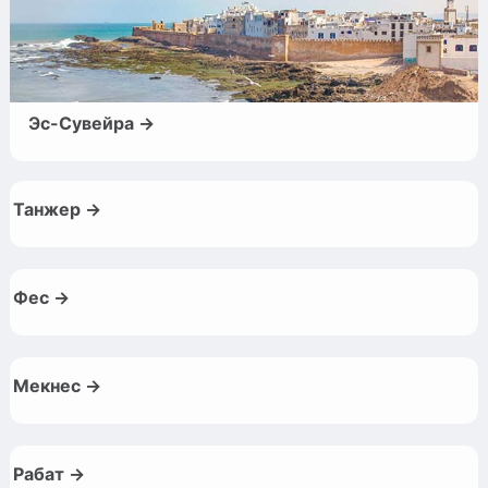
Эс-Сувейра →
Танжер →
Фес →
Мекнес →
Рабат →