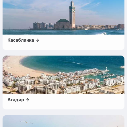
Касабланка →
Агадир →