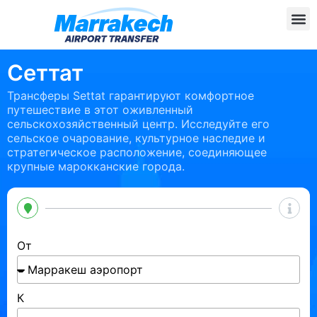
Сеттат
Трансферы Settat гарантируют комфортное
путешествие в этот оживленный
сельскохозяйственный центр. Исследуйте его
сельское очарование, культурное наследие и
стратегическое расположение, соединяющее
крупные марокканские города.
От
К