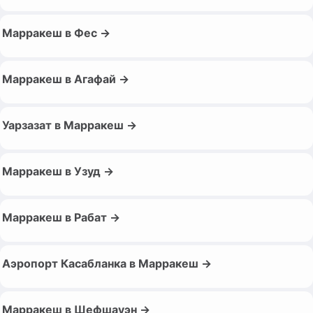
Марракеш в Фес →
Марракеш в Агафай →
Уарзазат в Марракеш →
Марракеш в Узуд →
Марракеш в Рабат →
Аэропорт Касабланка в Марракеш →
Марракеш в Шефшауэн →