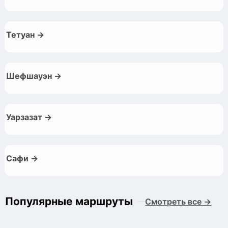
Тетуан →
Шефшауэн →
Уарзазат →
Сафи →
Популярные маршруты
Смотреть все →