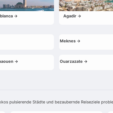
blanca →
Agadir →
Meknes →
haouen →
Ouarzazate →
okkos pulsierende Städte und bezaubernde Reiseziele probl