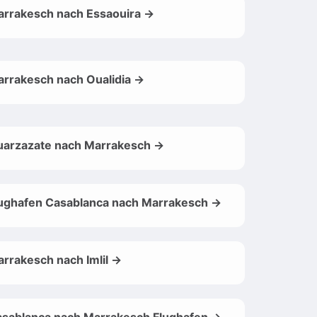
rrakesch nach Essaouira →
rrakesch nach Oualidia →
uarzazate nach Marrakesch →
ughafen Casablanca nach Marrakesch →
rrakesch nach Imlil →
sablanca nach Marrakesch Flughafen →