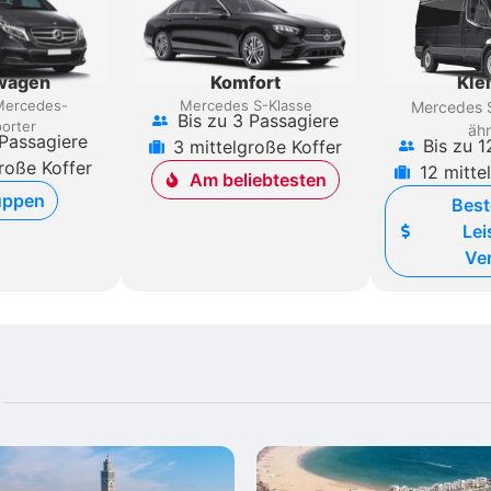
rwagen
Komfort
Kle
Mercedes-
Mercedes S-Klasse
Mercedes S
Bis zu 3 Passagiere
orter
ähn
 Passagiere
Bis zu 1
3 mittelgroße Koffer
roße Koffer
12 mitte
Am beliebtesten
uppen
Best
Lei
Ver