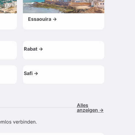
Essaouira →
Rabat →
Safi →
Alles
anzeigen →
emlos verbinden.