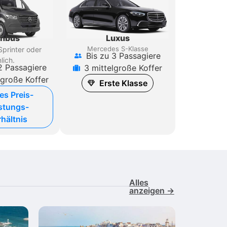
Luxus
inbus
Mercedes S-Klasse
printer
oder
Bis zu 3 Passagiere
lich.
2 Passagiere
3 mittelgroße Koffer
lgroße Koffer
Erste Klasse
es Preis-
stungs-
hältnis
Alles
anzeigen →