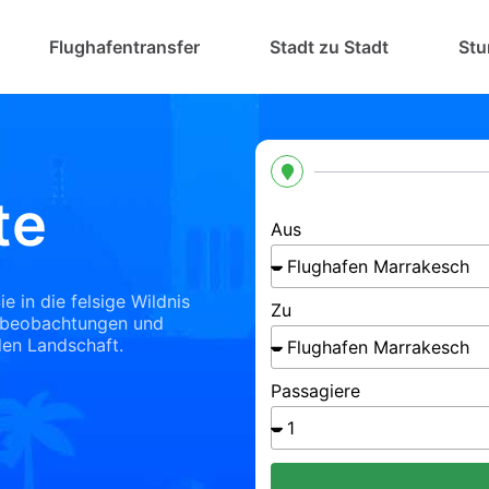
Flughafentransfer
Stadt zu Stadt
Stu
te
Aus
 in die felsige Wildnis
Zu
enbeobachtungen und
en Landschaft.
Passagiere