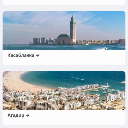
Касабланка →
Агадир →