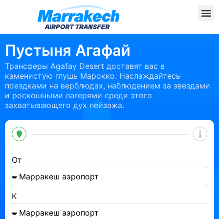
Пустыня Агафай
Трансферы Agafay Desert доставят вас в
каменистую глушь Марокко. Наслаждайтесь
поездками на верблюдах, наблюдением за звездами
и роскошными лагерями среди этого
захватывающего дух пейзажа.
От
К