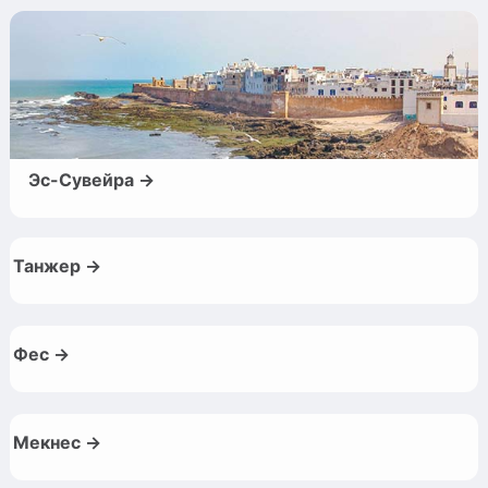
Эс-Сувейра →
Танжер →
Фес →
Мекнес →