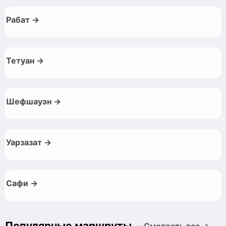
Рабат →
Тетуан →
Шефшауэн →
Уарзазат →
Сафи →
Популярные маршруты
Смотреть все →