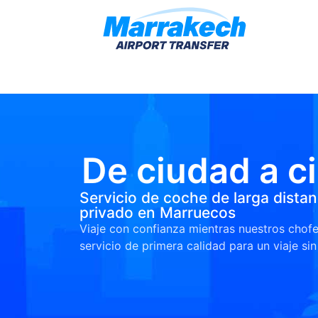
De ciudad a c
Servicio de coche de larga dista
privado en Marruecos
Viaje con confianza mientras nuestros chof
servicio de primera calidad para un viaje si