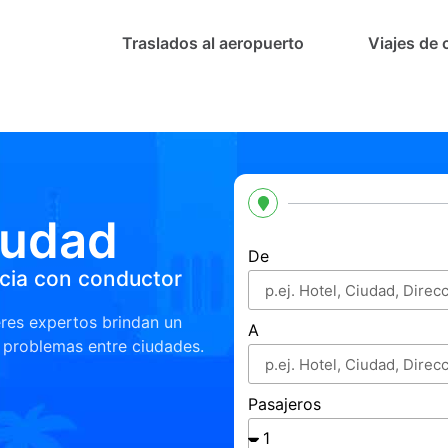
Traslados al aeropuerto
Viajes de 
iudad
De
ncia con conductor
eres expertos brindan un
A
n problemas entre ciudades.
Pasajeros