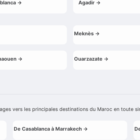
blanca →
Agadir →
Meknès →
haouen →
Ouarzazate →
oyages vers les principales destinations du Maroc en toute si
De Casablanca à Marrakech →
De