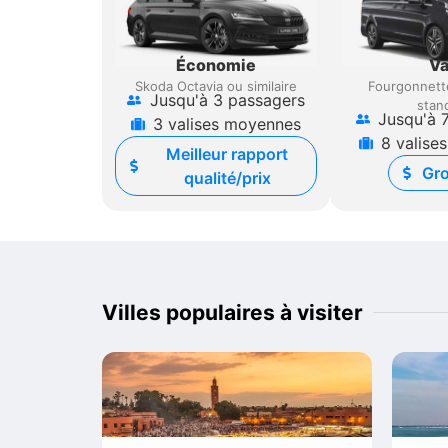
Économie
V
Skoda Octavia ou similaire
Fourgonnett
Jusqu'à 3 passagers
stan
Jusqu'à 
3 valises moyennes
8 valise
Meilleur rapport
Gr
qualité/prix
Villes populaires à visiter