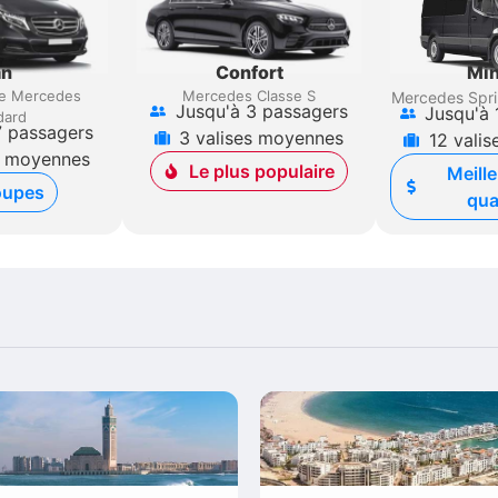
an
Confort
Min
e Mercedes
Mercedes Classe S
Mercedes Spri
Jusqu'à 3 passagers
Jusqu'à 
dard
7 passagers
3 valises moyennes
12 vali
s moyennes
Le plus populaire
Meille
oupes
qua