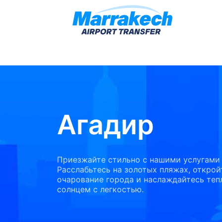
Агадир
Приезжайте стильно с нашими услугами 
Расслабьтесь на золотых пляжах, открой
очарование города и наслаждайтесь те
солнцем с легкостью.