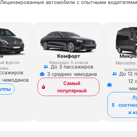
Лицензированные автомобили с опытными водителям
ан
Комфорт
Микро
ый фургон
Мерседес S-класса
Mercedes 
До 3 пассажиров
edes
анало
ассажиров
До 12 
3 средних чемодана
х чемоданов
12 
Самый
че
уппы
популярный
Л
соотно
и к