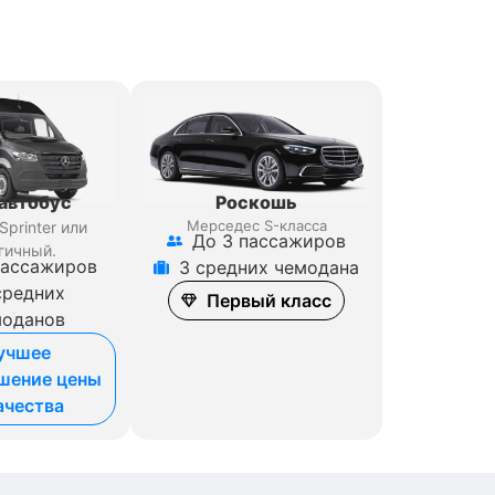
и
Роскошь
автобус
Мерседес S-класса
Sprinter
или
До 3 пассажиров
гичный.
пассажиров
3 средних чемодана
средних
Первый класс
моданов
учшее
шение цены
ачества