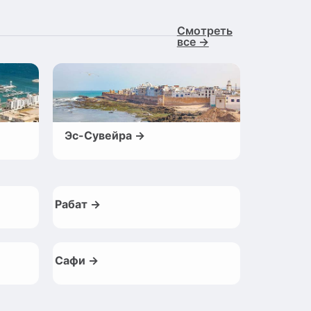
Смотреть
все →
Эс-Сувейра →
Рабат →
Сафи →