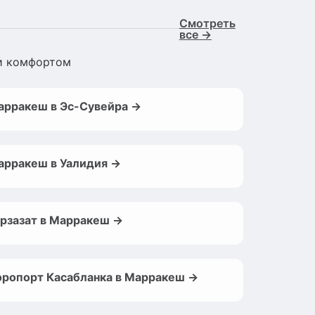
Смотреть
все →
 и комфортом
арракеш в Эс-Сувейра →
арракеш в Уалидия →
арзазат в Марракеш →
эропорт Касабланка в Марракеш →