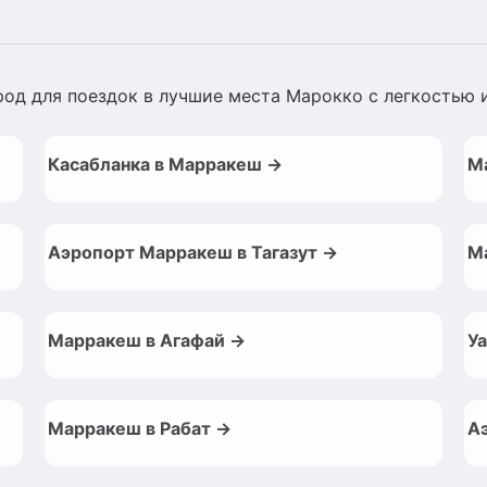
род для поездок в лучшие места Марокко с легкостью
Касабланка в Марракеш →
М
Аэропорт Марракеш в Тагазут →
М
Марракеш в Агафай →
У
Марракеш в Рабат →
А