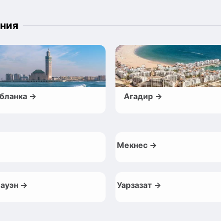
ния
бланка →
Агадир →
Мекнес →
ауэн →
Уарзазат →