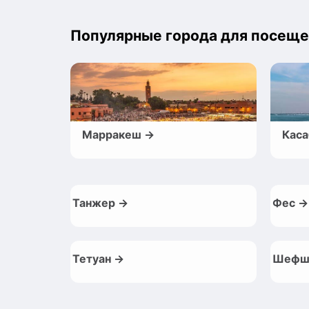
Популярные города для посеще
Марракеш →
Каса
Танжер →
Фес →
Тетуан →
Шефш