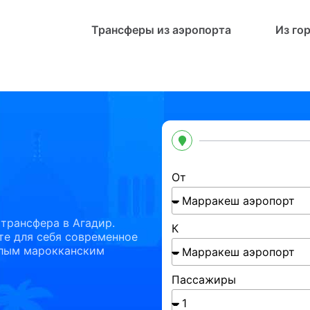
Трансферы из аэропорта
Из го
От
трансфера в Агадир.
К
те для себя современное
плым марокканским
Пассажиры