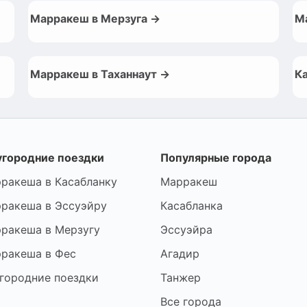
Марракеш в Мерзуга →
М
Марракеш в Таханнаут →
К
городние поездки
Популярные города
ракеша в Касабланку
Марракеш
ракеша в Эссуэйру
Касабланка
ракеша в Мерзугу
Эссуэйра
ракеша в Фес
Агадир
городние поездки
Танжер
Все города