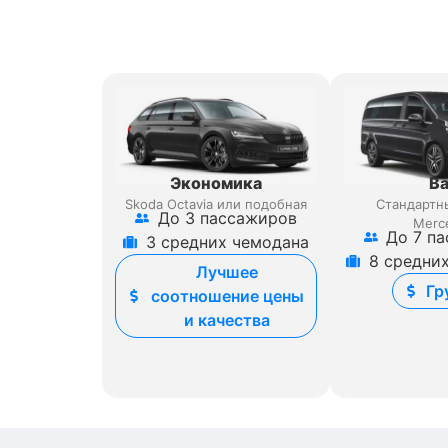
Экономика
В
Skoda Octavia или подобная
Стандартн
До 3 пассажиров
Merc
До 7 п
3 средних чемодана
8 средни
Лучшее
Гр
соотношение цены
и качества