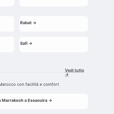
Rabat →
Safi →
Vedi tutto
→
l Marocco con facilità e comfort
 Marrakech a Essaouira →