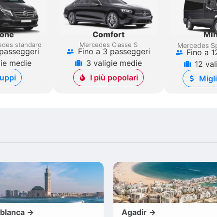
gone
Comfort
Min
des standard
Mercedes Classe S
Mercedes Sp
 passeggeri
Fino a 3 passeggeri
Fino a 1
gie medie
3 valigie medie
12 val
uppi
I più popolari
Migl
blanca →
Agadir →