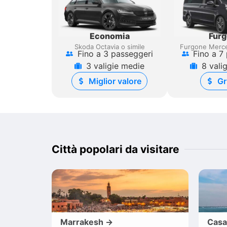
Economia
Fur
Skoda Octavia o simile
Furgone Merce
Fino a 3 passeggeri
Fino a 7
3 valigie medie
8 vali
Miglior valore
Gr
Città popolari da visitare
Marrakesh →
Casa