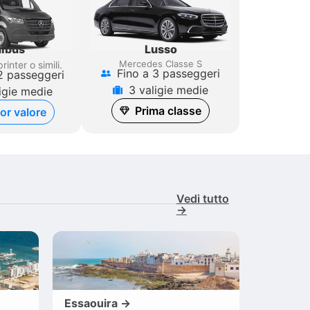
Lusso
ibus
Mercedes Classe S
rinter
o simili.
Fino a 3 passeggeri
2 passeggeri
3 valigie medie
igie medie
Prima classe
ior valore
Vedi tutto
→
Essaouira →