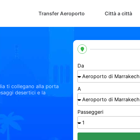
Transfer Aeroporto
Città a città
Da
ia ti collegano alla porta
A
esaggi desertici e la
Passeggeri