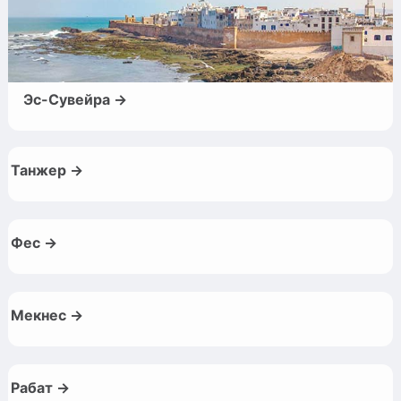
Эс-Сувейра →
Танжер →
Фес →
Мекнес →
Рабат →