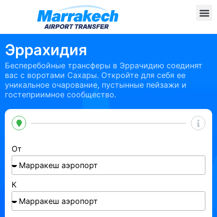
Эррахидия
Бесперебойные трансферы в Эррачидию соединят
вас с воротами Сахары. Откройте для себя ее
уникальное очарование, пустынные пейзажи и
гостеприимное сообщество.
От
К