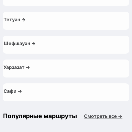
Тетуан →
Шефшауэн →
Уарзазат →
Сафи →
Популярные маршруты
Смотреть все →