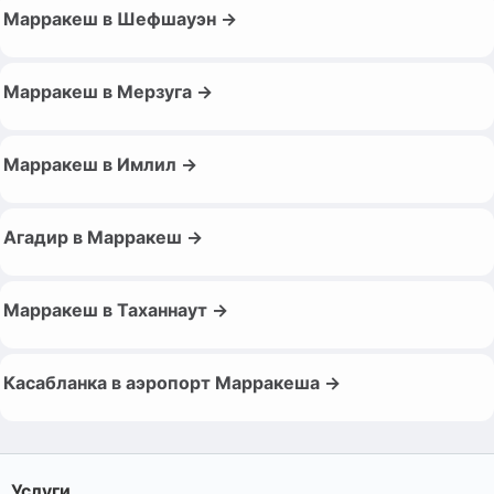
Марракеш в Шефшауэн →
Марракеш в Мерзуга →
Марракеш в Имлил →
Агадир в Марракеш →
Марракеш в Таханнаут →
Касабланка в аэропорт Марракеша →
Услуги