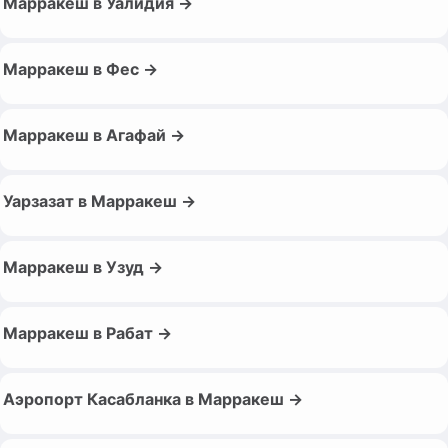
Марракеш в Уалидия →
Марракеш в Фес →
Марракеш в Агафай →
Уарзазат в Марракеш →
Марракеш в Узуд →
Марракеш в Рабат →
Аэропорт Касабланка в Марракеш →