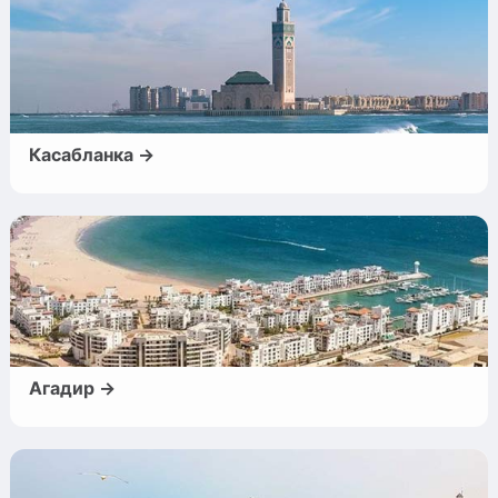
Касабланка →
Агадир →