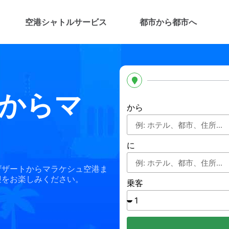
空港シャトルサービス
都市から都市へ
からマ
から
に
ザザートからマラケシュ空港ま
迎をお楽しみください。
乗客