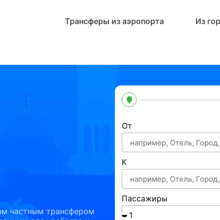
Трансферы из аэропорта
Из го
От
К
Пассажиры
ым частным трансфером