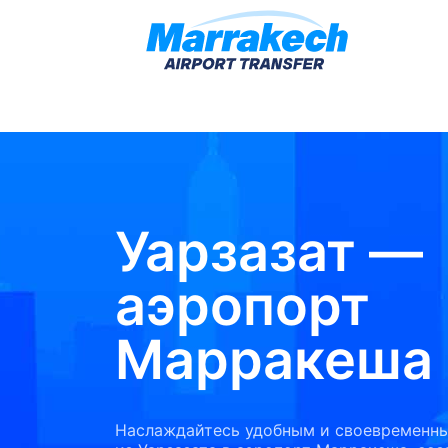
Уарзазат —
аэропорт
Марракеша
Наслаждайтесь удобным и своевременн