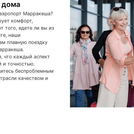
е дома
 аэропорт Марракеша?
рует комфорт,
т того, едете ли вы из
ате, наши
ам плавную поездку
Марракеша.
, что каждый аспект
й и точностью.
дитесь беспроблемным
трасли качеством и