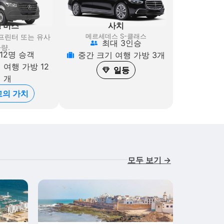
사치
 버스
메르세데스 S-클래스
프린터
또는 유사
최대 3인승
량.
12명 승객
중간 크기 여행 가방 3개
 여행 가방 12
일등
개
고의 가치
모두 보기 →