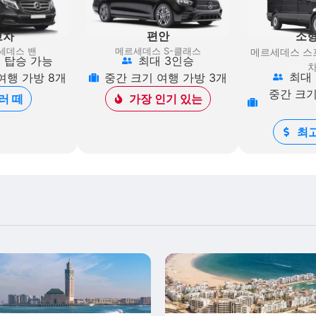
고차
편안
소형
세데스 밴
메르세데스 S-클래스
메르세데스 스
명 탑승 가능
최대 3인승
차
최대 
여행 가방 8개
중간 크기 여행 가방 3개
중간 크기
러 떼
가장 인기 있는
최