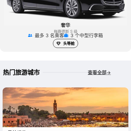
奢华
梅赛德斯 S 级
最多 3 名乘客
3 个中型行李箱
头等舱
热门旅游城市
查看全部→