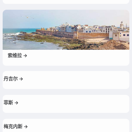
索维拉 →
丹吉尔 →
菲斯 →
梅克内斯 →