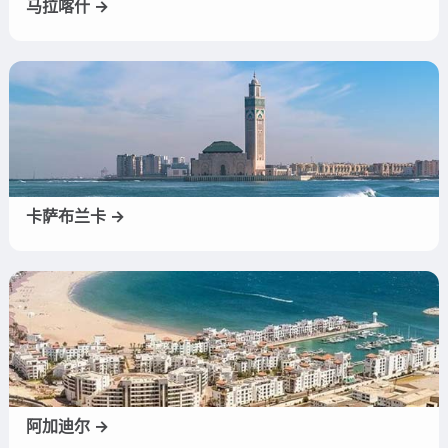
马拉喀什 →
卡萨布兰卡 →
阿加迪尔 →