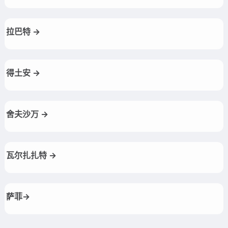
拉巴特 →
得土安 →
舍夫沙万 →
瓦尔扎扎特 →
萨菲→