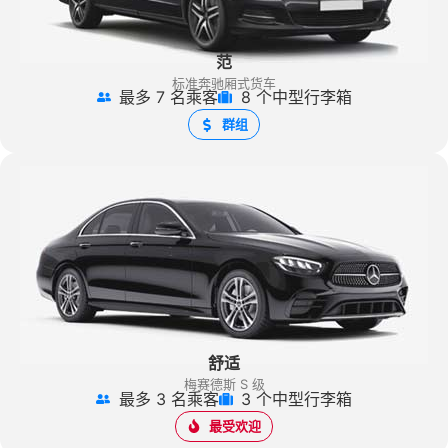
范
标准奔驰厢式货车
最多 7 名乘客
8 个中型行李箱
群组
舒适
梅赛德斯 S 级
最多 3 名乘客
3 个中型行李箱
最受欢迎