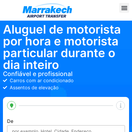
Aluguel de motorista
por hora e motorista
particular durante o
dia inteiro
Confiável e profissional
Carros com ar condicionado
Assentos de elevação
De