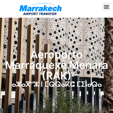
Aeroporto
Marraquexe Menara
(RAK)
ⴰⵣⴰⴳⵯⵣ ⵏ ⵎⵕⵕⴰⴽⵛ ⵎⵉⵏⴰⵕⴰ