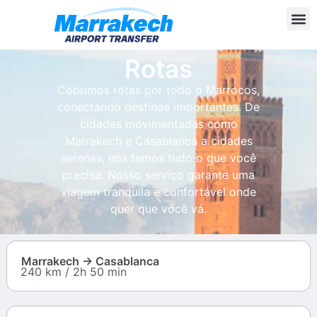
Rotas
Cobrimos rotas por todo o Marrocos,
conectando destinos importantes. De
cidades movimentadas como
Marrakech e Casablanca a cidades
serenas, nós temos tudo o que você
precisa. Nosso serviço garante uma
viagem tranquila e confortável onde
quer que você vá.
Marrakech → Casablanca
240 km / 2h 50 min