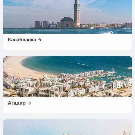
Касабланка →
Агадир →