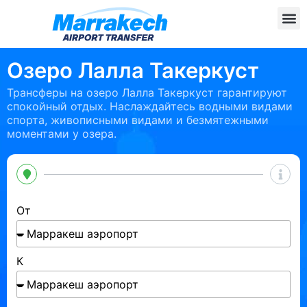
Озеро Лалла Такеркуст
Трансферы на озеро Лалла Такеркуст гарантируют
спокойный отдых. Наслаждайтесь водными видами
спорта, живописными видами и безмятежными
моментами у озера.
От
К