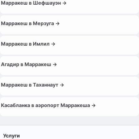
Марракеш в Шефшауэн →
Марракеш в Мерзуга →
Марракеш в Имлил →
Агадир в Марракеш →
Марракеш в Таханнаут →
Касабланка в аэропорт Марракеша →
Услуги