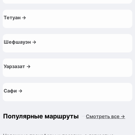
Тетуан →
Шефшауэн →
Уарзазат →
Сафи →
Популярные маршруты
Смотреть все →