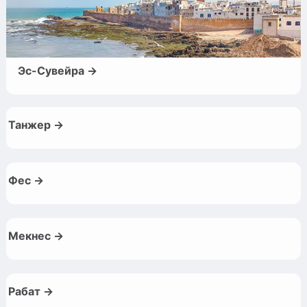
Эс-Сувейра →
Танжер →
Фес →
Мекнес →
Рабат →