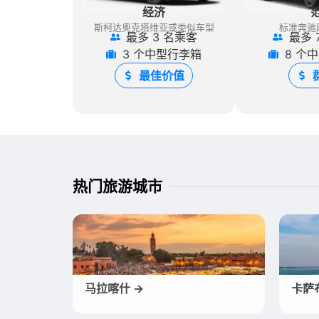
经济
斯柯达奥克塔维亚或类似车型
标准奔驰
最多 3 名乘客
最多 
3 个中型行李箱
8 个
最佳价值
热门旅游城市
马拉喀什 →
卡萨