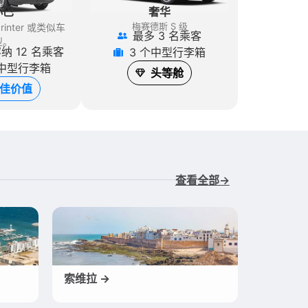
奢华
小巴
梅赛德斯 S 级
inter
或类似车
最多 3 名乘客
型。
纳 12 名乘客
3 个中型行李箱
个中型行李箱
头等舱
佳价值
查看全部→
索维拉 →