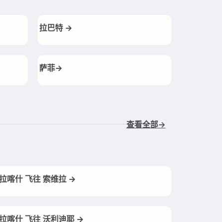
拉巴特 →
萨菲→
查看全部→
拉喀什 飞往 索维拉 →
拉喀什 飞往 沃利迪耶 →