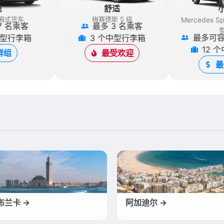
范
舒适
厢式货车
梅赛德斯 S 级
Mercedes Spr
7 名乘客
最多 3 名乘客
最多可容
中型行李箱
3 个中型行李箱
12 
群组
最受欢迎
最
布兰卡 →
阿加迪尔 →