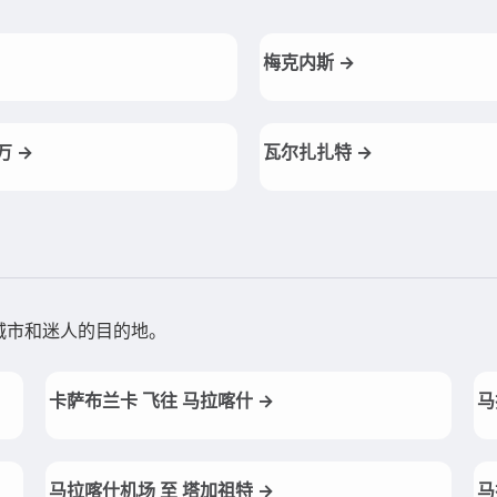
梅克内斯 →
万 →
瓦尔扎扎特 →
城市和迷人的目的地。
卡萨布兰卡 飞往 马拉喀什 →
马
马拉喀什机场 至 塔加祖特 →
马