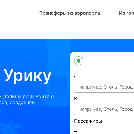
Трансферы из аэропорта
Из го
 Урику
От
 долины реки Урика с
К
ра, созданной
Пассажиры