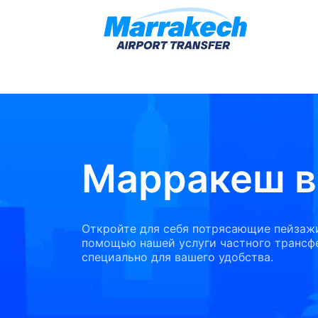
Марракеш в
Откройте для себя потрясающие пейзажи
помощью нашей услуги частного трансфе
специально для вашего удобства.