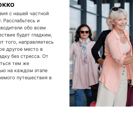
окко
вия с нашей частной
. Расслабьтесь и
 водители обо всем
ествие будет гладким,
т того, направляетесь
бое другое место в
здку без стресса. От
ться тем же
ью на каждом этапе
аемого путешествия в