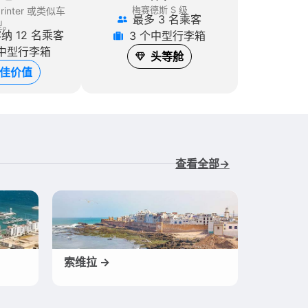
梅赛德斯 S 级
inter
或类似车
最多 3 名乘客
型。
纳 12 名乘客
3 个中型行李箱
个中型行李箱
头等舱
佳价值
查看全部→
索维拉 →