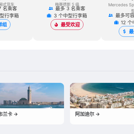
厢式货车
梅赛德斯 S 级
Mercedes Spr
7 名乘客
最多 3 名乘客
最多可容
中型行李箱
3 个中型行李箱
12 
群组
最受欢迎
最
布兰卡 →
阿加迪尔 →