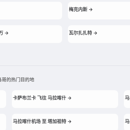
梅克内斯 →
万 →
瓦尔扎扎特 →
洛哥的热门目的地
卡萨布兰卡 飞往 马拉喀什 →
马
马拉喀什机场 至 塔加祖特 →
马