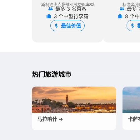
斯柯达奥克塔维亚或类似车型
标准奔驰
最多 3 名乘客
最多 
3 个中型行李箱
8 个
最佳价值
热门旅游城市
马拉喀什 →
卡萨