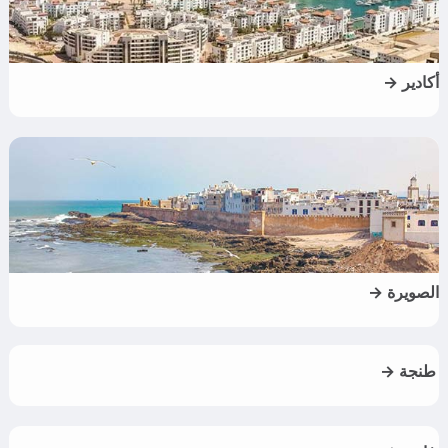
أكادير →
الصويرة →
طنجة →