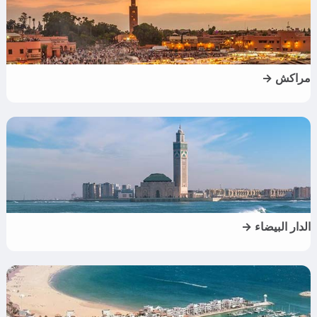
مراكش →
الدار البيضاء →