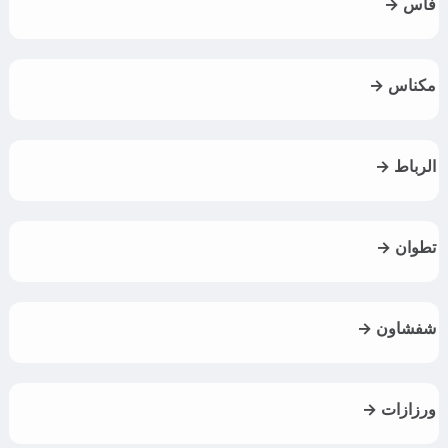
فاس →
مكناس →
الرباط →
تطوان →
شفشاون →
ورزازات →