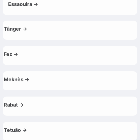
Essaouira →
Tânger →
Fez →
Meknès →
Rabat →
Tetuão →