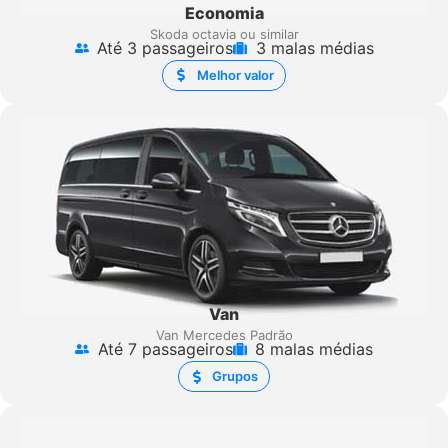
Economia
Skoda octavia ou similar
Até 3 passageiros
3 malas médias
Melhor valor
Van
Van Mercedes Padrão
Até 7 passageiros
8 malas médias
Grupos