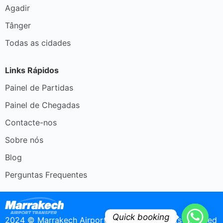
Agadir
Tânger
Todas as cidades
Links Rápidos
Painel de Partidas
Painel de Chegadas
Contacte-nos
Sobre nós
Blog
Perguntas Frequentes
Quick booking
2024 © Marrakech Airport Transfer - All rights reserved