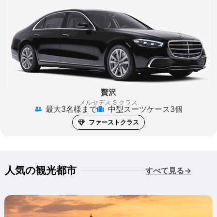
贅沢
メルセデス S クラス
最大3名様まで
中型スーツケース3個
ファーストクラス
人気の観光都市
すべて見る→