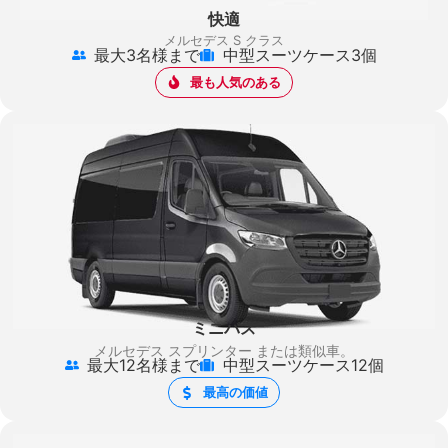
快適
メルセデス S クラス
最大3名様まで
中型スーツケース3個
最も人気のある
ミニバス
メルセデス スプリンター
または類似車。
最大12名様まで
中型スーツケース12個
最高の価値