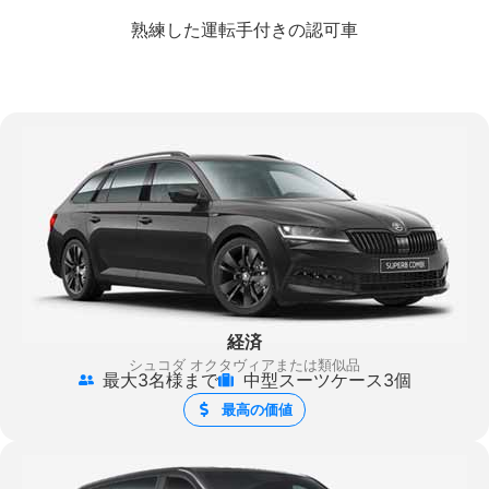
熟練した運転手付きの認可車
経済
シュコダ オクタヴィアまたは類似品
最大3名様まで
中型スーツケース3個
最高の価値