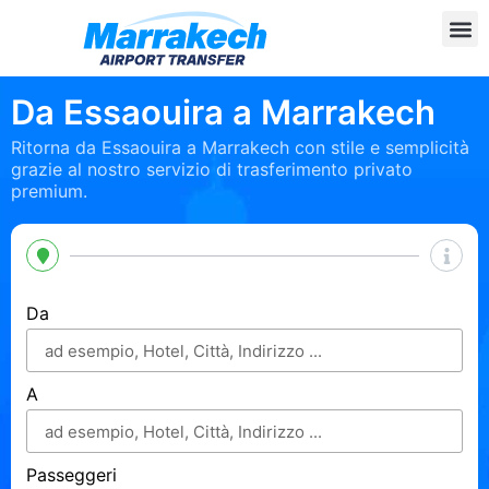
Da Essaouira a Marrakech
Ritorna da Essaouira a Marrakech con stile e semplicità
grazie al nostro servizio di trasferimento privato
premium.
Da
A
Passeggeri