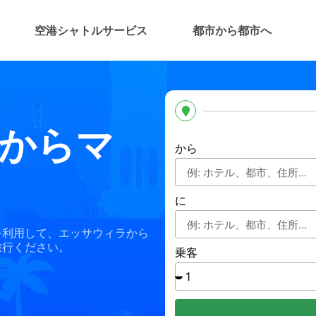
空港シャトルサービス
都市から都市へ
からマ
から
に
を利用して、エッサウィラから
旅行ください。
乗客