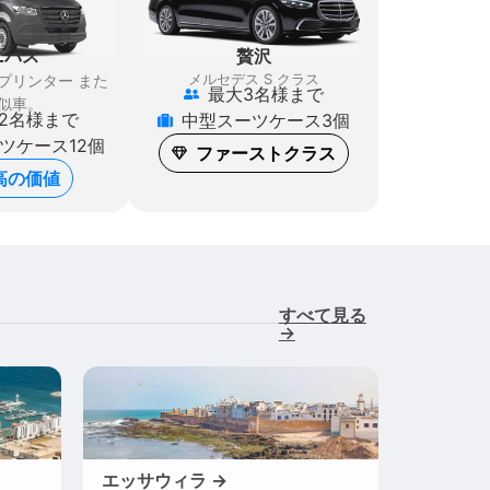
贅沢
ニバス
メルセデス S クラス
スプリンター
また
最大3名様まで
似車。
12名様まで
中型スーツケース3個
ツケース12個
ファーストクラス
高の価値
すべて見る
→
エッサウィラ →