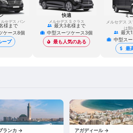
ン
快適
ミ
メルセデス バン
メルセデス S クラス
メルセデス 
名様まで
最大3名様まで
は類
最大
ツケース8個
中型スーツケース3個
中型スー
ループ
最も人気のある
最
ブランカ →
アガディール →