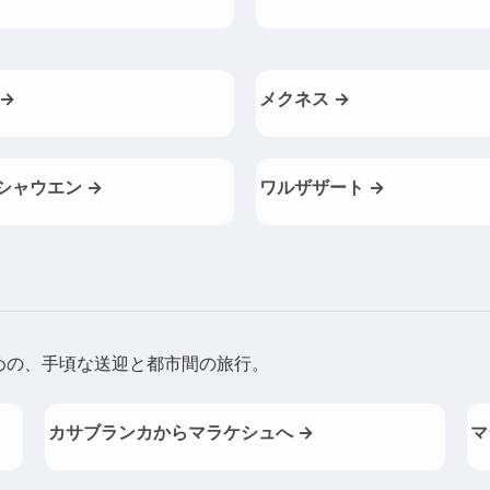
 →
メクネス →
シャウエン →
ワルザザート →
めの、手頃な送迎と都市間の旅行。
カサブランカからマラケシュへ →
マ