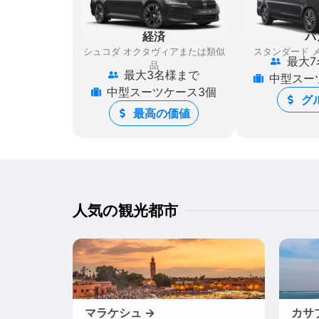
経済
バ
シュコダ オクタヴィアまたは類似
スタンダード 
最大7
品
最大3名様まで
中型スー
中型スーツケース3個
グ
最高の価値
人気の観光都市
マラケシュ →
カサ