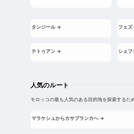
タンジール →
フェズ
テトゥアン →
シェフ
人気のルート
モロッコの最も人気のある目的地を探索するた
マラケシュからカサブランカへ →