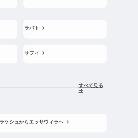
ラバト →
サフィ →
すべて見る
→
ラケシュからエッサウィラへ →