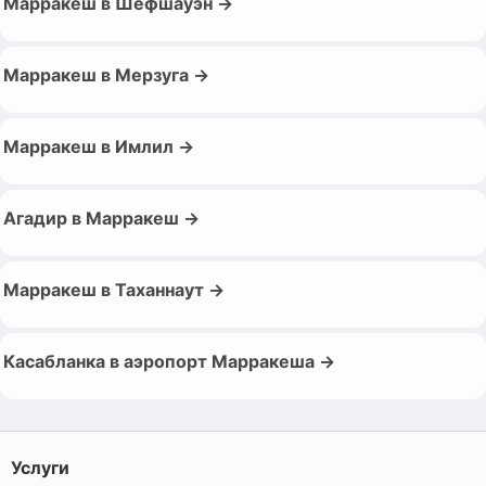
Марракеш в Шефшауэн →
Марракеш в Мерзуга →
Марракеш в Имлил →
Агадир в Марракеш →
Марракеш в Таханнаут →
Касабланка в аэропорт Марракеша →
Услуги