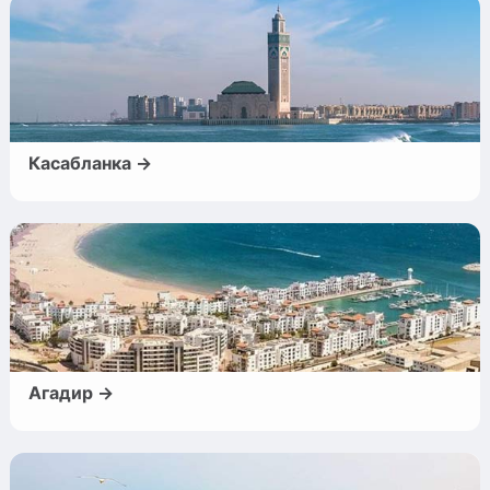
Касабланка →
Агадир →