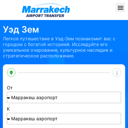
Уэд Зем
Легкое путешествие в Уэд-Зем познакомит вас с
городом с богатой историей. Исследуйте его
уникальное очарование, культурное наследие и
стратегическое расположение.
От
К