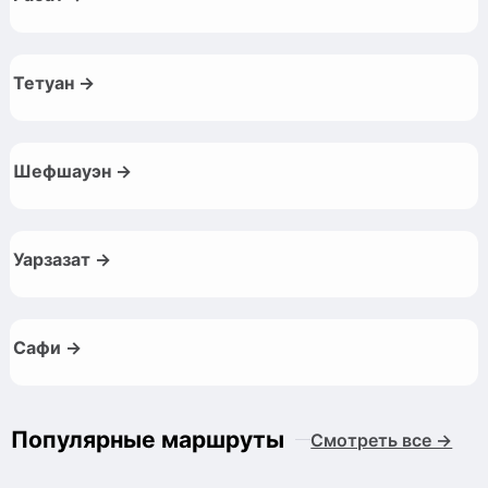
Тетуан →
Шефшауэн →
Уарзазат →
Сафи →
Популярные маршруты
Смотреть все →