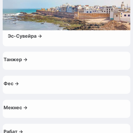
Эс-Сувейра →
Танжер →
Фес →
Мекнес →
Рабат →