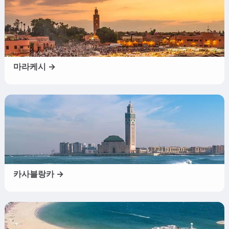
마라케시 →
카사블랑카 →