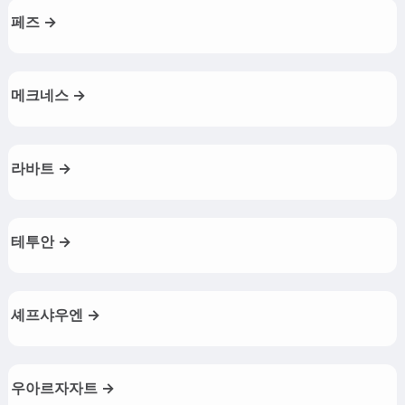
페즈 →
메크네스 →
라바트 →
테투안 →
셰프샤우엔 →
우아르자자트 →