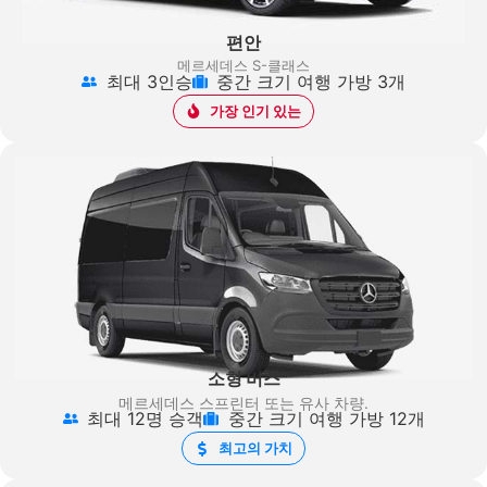
편안
메르세데스 S-클래스
최대 3인승
중간 크기 여행 가방 3개
가장 인기 있는
소형 버스
메르세데스 스프린터
또는 유사 차량.
최대 12명 승객
중간 크기 여행 가방 12개
최고의 가치