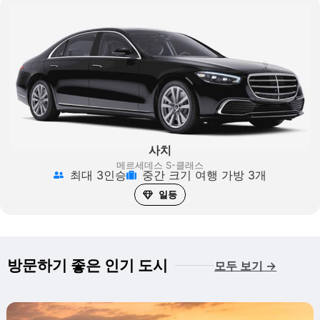
사치
메르세데스 S-클래스
최대 3인승
중간 크기 여행 가방 3개
일등
방문하기 좋은 인기 도시
모두 보기 →