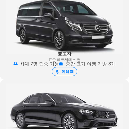
봉고차
표준 메르세데스 밴
최대 7명 탑승 가능
중간 크기 여행 가방 8개
여러 떼