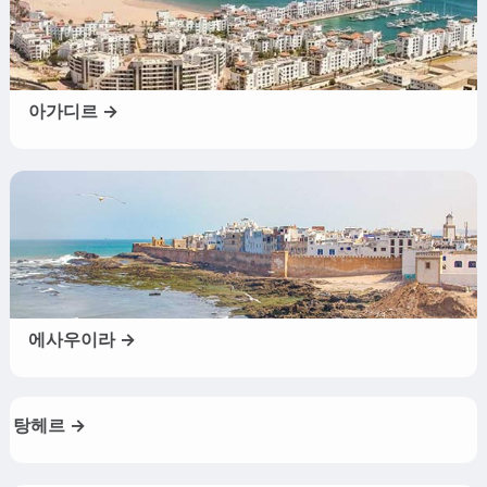
아가디르 →
에사우이라 →
탕헤르 →