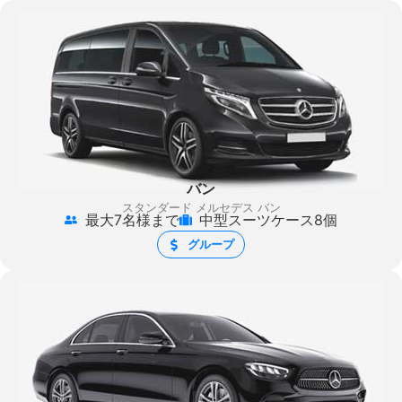
バン
スタンダード メルセデス バン
最大7名様まで
中型スーツケース8個
グループ