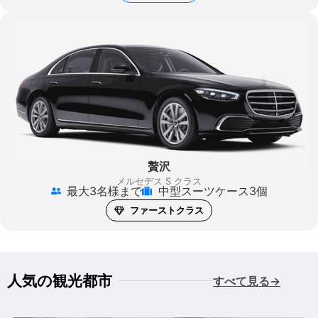
贅沢
メルセデス S クラス
最大3名様まで
中型スーツケース3個
ファーストクラス
人気の観光都市
すべて見る→