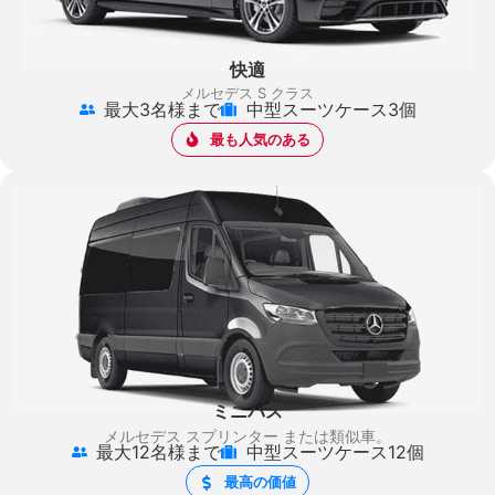
快適
メルセデス S クラス
最大3名様まで
中型スーツケース3個
最も人気のある
ミニバス
メルセデス スプリンター
または類似車。
最大12名様まで
中型スーツケース12個
最高の価値