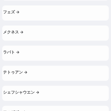
フェズ →
メクネス →
ラバト →
テトゥアン →
シェフシャウエン →