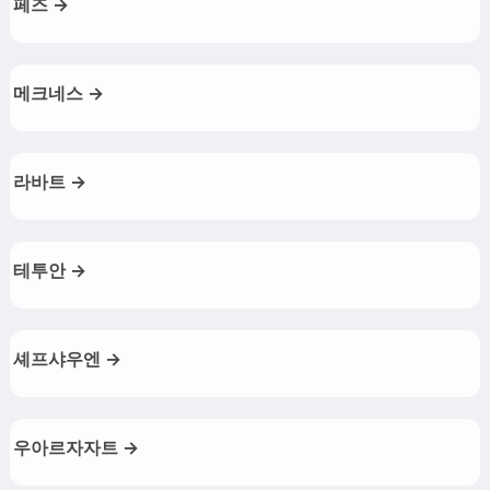
페즈 →
메크네스 →
라바트 →
테투안 →
셰프샤우엔 →
우아르자자트 →