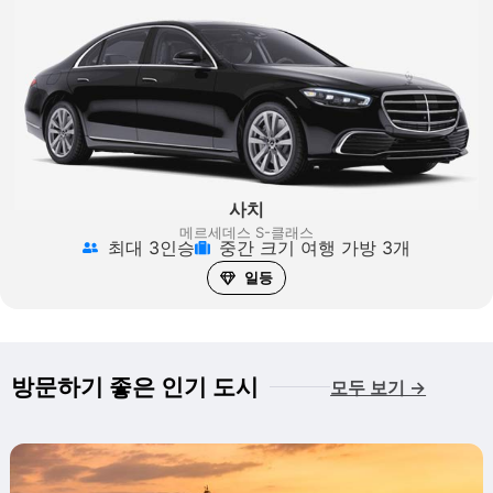
사치
메르세데스 S-클래스
최대 3인승
중간 크기 여행 가방 3개
일등
방문하기 좋은 인기 도시
모두 보기 →