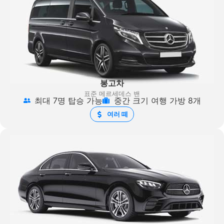
봉고차
표준 메르세데스 밴
최대 7명 탑승 가능
중간 크기 여행 가방 8개
여러 떼