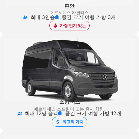
편안
메르세데스 S-클래스
최대 3인승
중간 크기 여행 가방 3개
가장 인기 있는
소형 버스
메르세데스 스프린터
또는 유사 차량.
최대 12명 승객
중간 크기 여행 가방 12개
최고의 가치