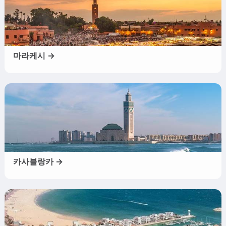
마라케시 →
카사블랑카 →