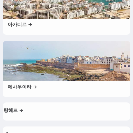
아가디르 →
에사우이라 →
탕헤르 →