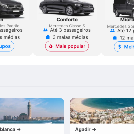
an
Conforto
Micro
es Padrão
Mercedes Classe S
Mercedes Spr
assageiros
Até 3 passageiros
Até 12 
s médias
3 malas médias
12 ma
upos
Mais popular
Melh
blanca →
Agadir →