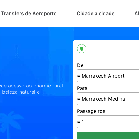
Transfers de Aeroporto
Cidade a cidade
A
De
ece acesso ao charme rural
Para
 beleza natural e
Passageiros