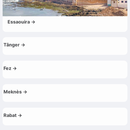
Essaouira →
Tânger →
Fez →
Meknès →
Rabat →