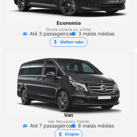
Economia
Skoda octavia ou similar
Até 3 passageiros
3 malas médias
Melhor valor
Van
Van Mercedes Padrão
Até 7 passageiros
8 malas médias
Grupos