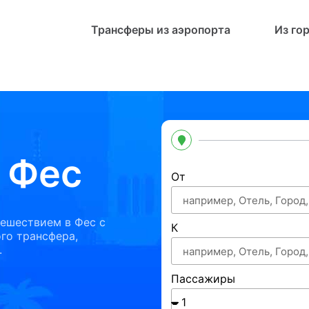
Трансферы из аэропорта
Из го
 Фес
От
ешествием в Фес с
К
го трансфера,
.
Пассажиры