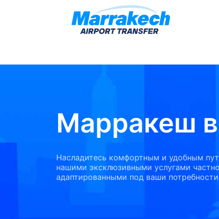
Марракеш в
Насладитесь комфортным и удобным пут
нашими эксклюзивными услугами частно
адаптированными под ваши потребности