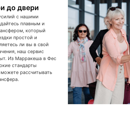
и до двери
усилий с нашими
дайтесь плавным и
рансфером, который
ездки простой и
ляетесь ли вы в свой
ачения, наш сервис
ыт. Из Марракеша в Фес
окие стандарты
а можете рассчитывать
ансфера.