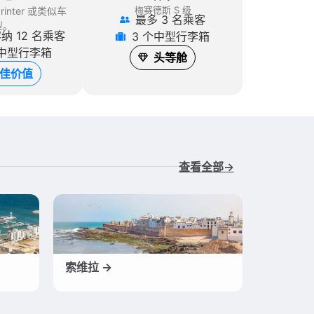
梅赛德斯 S 级
inter
或类似车
最多 3 名乘客
型。
纳 12 名乘客
3 个中型行李箱
个中型行李箱
头等舱
佳价值
查看全部→
索维拉 →