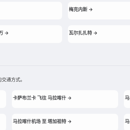
梅克内斯 →
万 →
瓦尔扎扎特 →
的交通方式。
卡萨布兰卡 飞往 马拉喀什 →
马
马拉喀什机场 至 塔加祖特 →
马