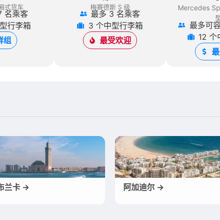
厢式货车
梅赛德斯 S 级
Mercedes Spr
7 名乘客
最多 3 名乘客
最多可容
中型行李箱
3 个中型行李箱
12 
群组
最受欢迎
最
布兰卡 →
阿加迪尔 →