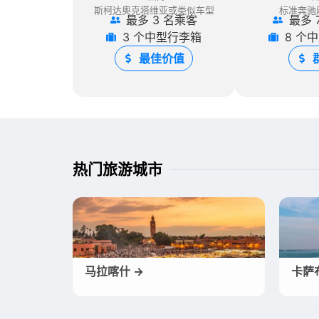
斯柯达奥克塔维亚或类似车型
标准奔驰
最多 3 名乘客
最多 
3 个中型行李箱
8 个
最佳价值
热门旅游城市
马拉喀什 →
卡萨