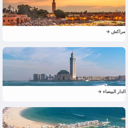
مراكش →
الدار البيضاء →