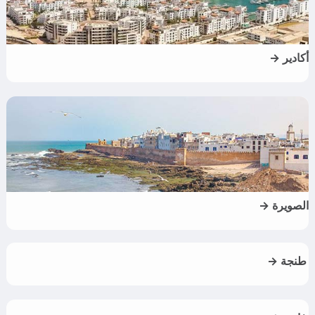
أكادير →
الصويرة →
طنجة →