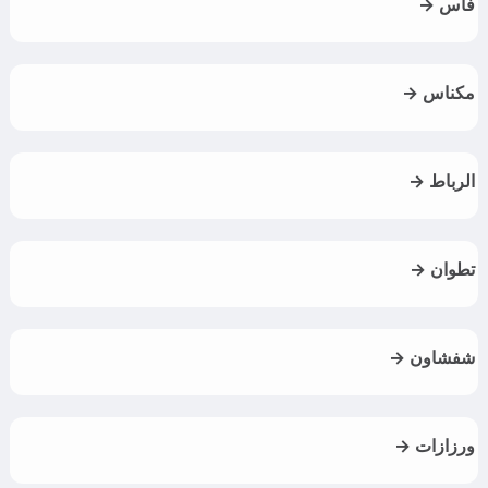
فاس →
مكناس →
الرباط →
تطوان →
شفشاون →
ورزازات →