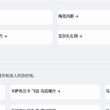
梅克内斯 →
万 →
瓦尔扎扎特 →
城市和迷人的目的地。
卡萨布兰卡 飞往 马拉喀什 →
马