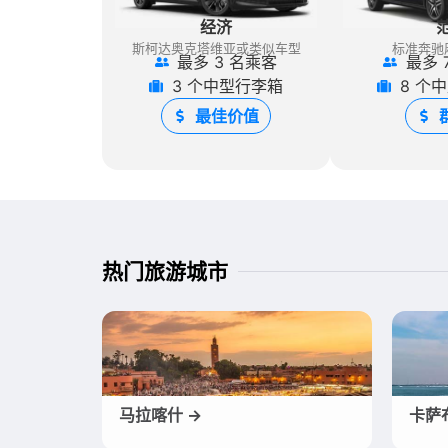
经济
斯柯达奥克塔维亚或类似车型
标准奔驰
最多 3 名乘客
最多 
3 个中型行李箱
8 个
最佳价值
热门旅游城市
马拉喀什 →
卡萨