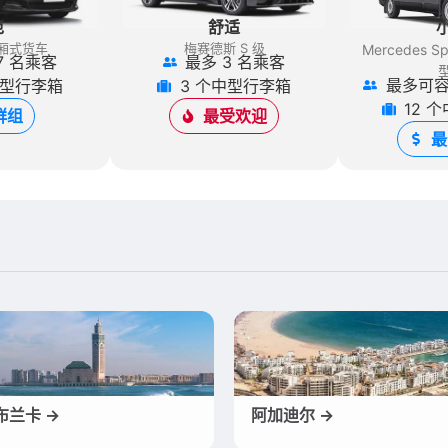
范
舒适
厢式货车
梅赛德斯 S 级
Mercedes Spr
7 名乘客
最多 3 名乘客
最多可容
中型行李箱
3 个中型行李箱
12 
群组
最受欢迎
最
布兰卡 →
阿加迪尔 →