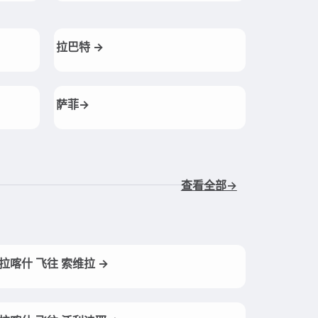
拉巴特 →
萨菲→
查看全部→
拉喀什 飞往 索维拉 →