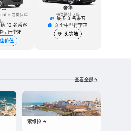
奢华
小巴
梅赛德斯 S 级
inter
或类似车
最多 3 名乘客
型。
纳 12 名乘客
3 个中型行李箱
个中型行李箱
头等舱
佳价值
查看全部→
索维拉 →