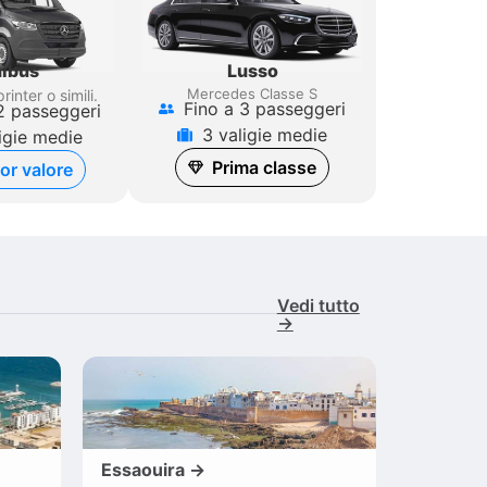
Lusso
ibus
Mercedes Classe S
rinter
o simili.
Fino a 3 passeggeri
2 passeggeri
3 valigie medie
igie medie
Prima classe
ior valore
Vedi tutto
→
Essaouira →