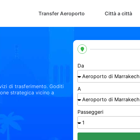
Transfer Aeroporto
Città a città
Da
vizi di trasferimento. Goditi
A
zione strategica vicino a
Passeggeri