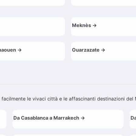
Meknès →
haouen →
Ouarzazate →
 facilmente le vivaci città e le affascinanti destinazioni de
Da Casablanca a Marrakech →
Da