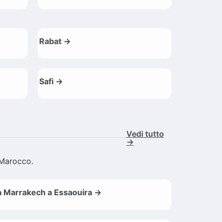
Rabat →
Safi →
Vedi tutto
→
l Marocco.
 Marrakech a Essaouira →