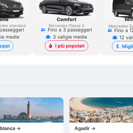
gone
Comfort
Min
des standard
Mercedes Classe S
Mercedes Sp
 passeggeri
Fino a 3 passeggeri
Fino a 1
gie medie
3 valigie medie
12 val
uppi
I più popolari
Migl
blanca →
Agadir →