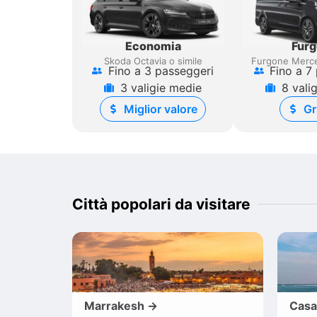
Economia
Fur
Skoda Octavia o simile
Furgone Merce
Fino a 3 passeggeri
Fino a 7
3 valigie medie
8 vali
Miglior valore
Gr
Città popolari da visitare
Marrakesh →
Casa